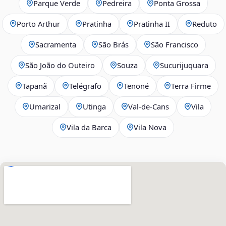
Parque Verde
Pedreira
Ponta Grossa
Porto Arthur
Pratinha
Pratinha II
Reduto
Sacramenta
São Brás
São Francisco
São João do Outeiro
Souza
Sucurijuquara
Tapanã
Telégrafo
Tenoné
Terra Firme
Umarizal
Utinga
Val-de-Cans
Vila
Vila da Barca
Vila Nova