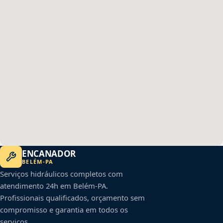
ENCANADOR
BELÉM
-
PA
Serviços hidráulicos completos com
atendimento 24h em
Belém
-
PA
.
Profissionais qualificados, orçamento sem
compromisso e garantia em todos os
serviços.