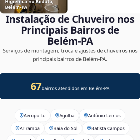
Higiênica no Reduto,
Belém‑PA
Instalação de Chuveiro nos
Principais Bairros de
Belém‑PA
Serviços de montagem, troca e ajustes de chuveiros nos
principais bairros de Belém‑PA.
67
bairros atendidos em Belém-PA
Aeroporto
Agulha
Antônio Lemos
Ariramba
Baía do Sol
Batista Campos