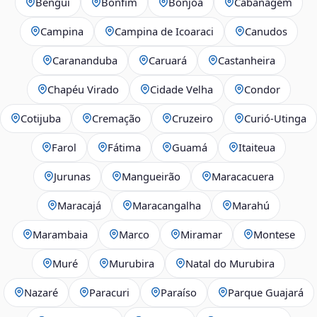
Benguí
Bonfim
Bonjoá
Cabanagem
Campina
Campina de Icoaraci
Canudos
Carananduba
Caruará
Castanheira
Chapéu Virado
Cidade Velha
Condor
Cotijuba
Cremação
Cruzeiro
Curió-Utinga
Farol
Fátima
Guamá
Itaiteua
Jurunas
Mangueirão
Maracacuera
Maracajá
Maracangalha
Marahú
Marambaia
Marco
Miramar
Montese
Muré
Murubira
Natal do Murubira
Nazaré
Paracuri
Paraíso
Parque Guajará