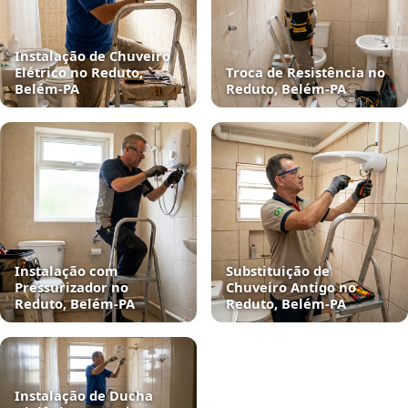
Instalação de Chuveiro
Elétrico no Reduto,
Troca de Resistência no
Belém‑PA
Reduto, Belém‑PA
Instalação com
Substituição de
Pressurizador no
Chuveiro Antigo no
Reduto, Belém‑PA
Reduto, Belém‑PA
Instalação de Ducha