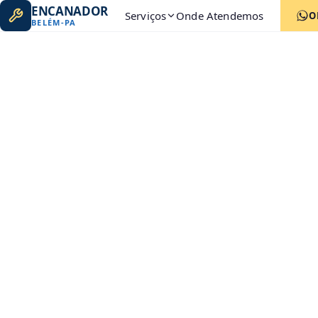
ENCANADOR
Serviços
Onde Atendemos
O
BELÉM
-
PA