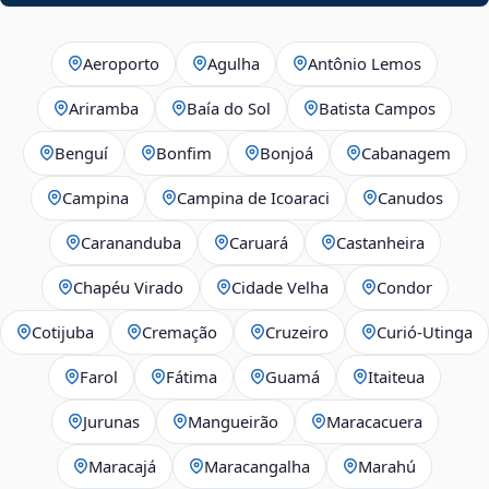
Aeroporto
Agulha
Antônio Lemos
Ariramba
Baía do Sol
Batista Campos
Benguí
Bonfim
Bonjoá
Cabanagem
Campina
Campina de Icoaraci
Canudos
Carananduba
Caruará
Castanheira
Chapéu Virado
Cidade Velha
Condor
Cotijuba
Cremação
Cruzeiro
Curió-Utinga
Farol
Fátima
Guamá
Itaiteua
Jurunas
Mangueirão
Maracacuera
Maracajá
Maracangalha
Marahú