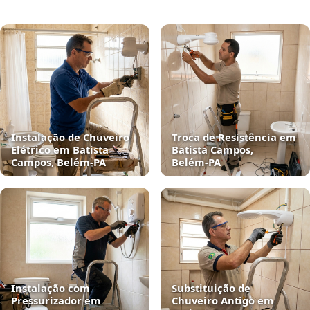
Instalação de Chuveiro
Troca de Resistência em
Elétrico em Batista
Batista Campos,
Campos, Belém‑PA
Belém‑PA
Instalação com
Substituição de
Pressurizador em
Chuveiro Antigo em