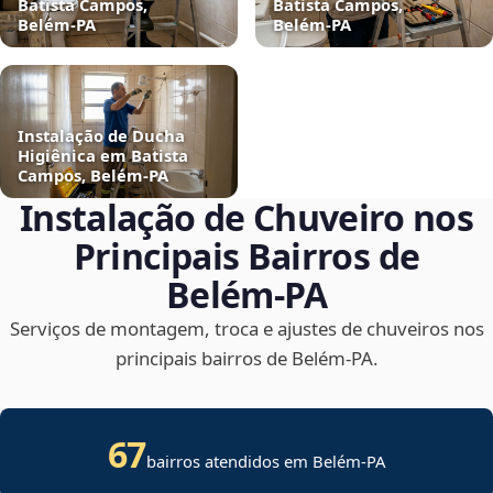
Batista Campos,
Batista Campos,
Belém‑PA
Belém‑PA
Instalação de Ducha
Higiênica em Batista
Campos, Belém‑PA
Instalação de Chuveiro nos
Principais Bairros de
Belém‑PA
Serviços de montagem, troca e ajustes de chuveiros nos
principais bairros de Belém‑PA.
67
bairros atendidos em Belém-PA