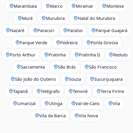
Marambaia
Marco
Miramar
Montese
Muré
Murubira
Natal do Murubira
Nazaré
Paracuri
Paraíso
Parque Guajará
Parque Verde
Pedreira
Ponta Grossa
Porto Arthur
Pratinha
Pratinha II
Reduto
Sacramenta
São Brás
São Francisco
São João do Outeiro
Souza
Sucurijuquara
Tapanã
Telégrafo
Tenoné
Terra Firme
Umarizal
Utinga
Val-de-Cans
Vila
Vila da Barca
Vila Nova