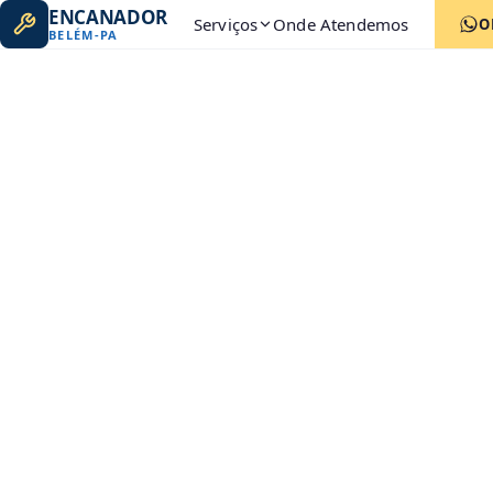
ENCANADOR
Serviços
Onde Atendemos
O
BELÉM
-
PA