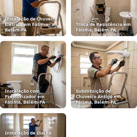
Instalação de Chuveiro
Elétrico em Fátima,
Troca de Resistência em
Belém‑PA
Fátima, Belém‑PA
Instalação com
Substituição de
Pressurizador em
Chuveiro Antigo em
Fátima, Belém‑PA
Fátima, Belém‑PA
Instalação de Ducha