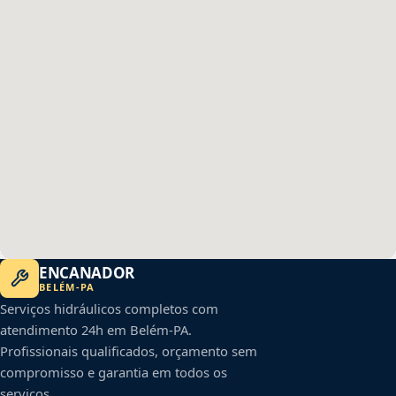
ENCANADOR
BELÉM
-
PA
Serviços hidráulicos completos com
atendimento 24h em
Belém
-
PA
.
Profissionais qualificados, orçamento sem
compromisso e garantia em todos os
serviços.