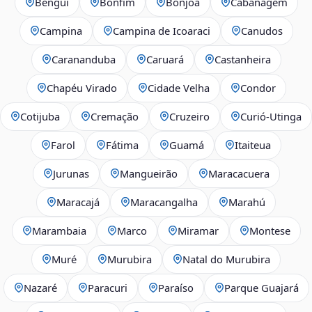
Benguí
Bonfim
Bonjoá
Cabanagem
Campina
Campina de Icoaraci
Canudos
Carananduba
Caruará
Castanheira
Chapéu Virado
Cidade Velha
Condor
Cotijuba
Cremação
Cruzeiro
Curió-Utinga
Farol
Fátima
Guamá
Itaiteua
Jurunas
Mangueirão
Maracacuera
Maracajá
Maracangalha
Marahú
Marambaia
Marco
Miramar
Montese
Muré
Murubira
Natal do Murubira
Nazaré
Paracuri
Paraíso
Parque Guajará