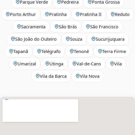
Parque Verde
Pedreira
Ponta Grossa
Porto Arthur
Pratinha
Pratinha II
Reduto
Sacramenta
São Brás
São Francisco
São João do Outeiro
Souza
Sucurijuquara
Tapanã
Telégrafo
Tenoné
Terra Firme
Umarizal
Utinga
Val-de-Cans
Vila
Vila da Barca
Vila Nova