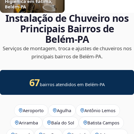
Higiênica em Fátima,
Belém‑PA
Instalação de Chuveiro nos
Principais Bairros de
Belém‑PA
Serviços de montagem, troca e ajustes de chuveiros nos
principais bairros de Belém‑PA.
67
bairros atendidos em Belém-PA
Aeroporto
Agulha
Antônio Lemos
Ariramba
Baía do Sol
Batista Campos