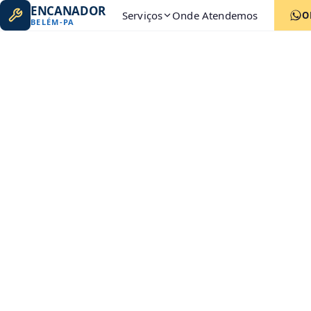
ENCANADOR
Serviços
Onde Atendemos
O
BELÉM
-
PA