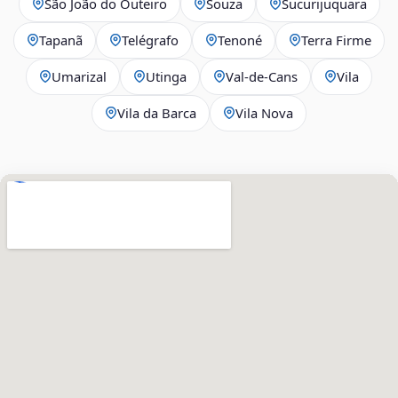
São João do Outeiro
Souza
Sucurijuquara
Tapanã
Telégrafo
Tenoné
Terra Firme
Umarizal
Utinga
Val-de-Cans
Vila
Vila da Barca
Vila Nova