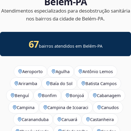
Belém‑PA
Atendimentos especializados para desobstrução sanitária
nos bairros da cidade de Belém‑PA.
67
bairros atendidos em Belém-PA
Aeroporto
Agulha
Antônio Lemos
Ariramba
Baía do Sol
Batista Campos
Benguí
Bonfim
Bonjoá
Cabanagem
Campina
Campina de Icoaraci
Canudos
Carananduba
Caruará
Castanheira