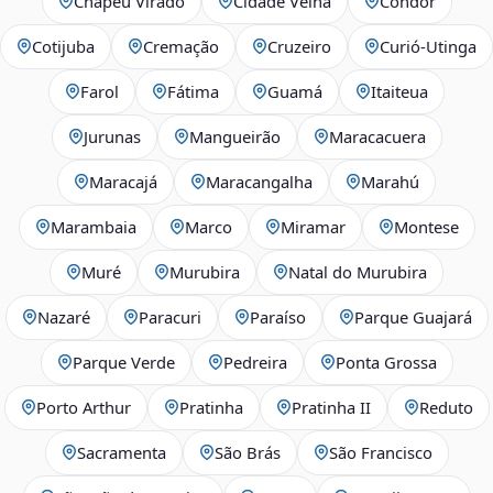
Chapéu Virado
Cidade Velha
Condor
Cotijuba
Cremação
Cruzeiro
Curió-Utinga
Farol
Fátima
Guamá
Itaiteua
Jurunas
Mangueirão
Maracacuera
Maracajá
Maracangalha
Marahú
Marambaia
Marco
Miramar
Montese
Muré
Murubira
Natal do Murubira
Nazaré
Paracuri
Paraíso
Parque Guajará
Parque Verde
Pedreira
Ponta Grossa
Porto Arthur
Pratinha
Pratinha II
Reduto
Sacramenta
São Brás
São Francisco