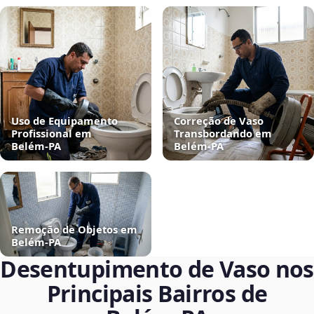
Uso de Equipamento
Correção de Vaso
Profissional em
Transbordando em
Belém‑PA
Belém‑PA
Remoção de Objetos em
Belém‑PA
Desentupimento de Vaso nos
Principais Bairros de