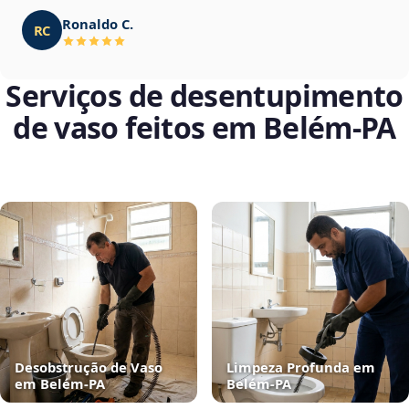
Ronaldo C.
RC
Serviços de desentupimento
de vaso feitos em Belém‑PA
Desobstrução de Vaso
Limpeza Profunda em
em Belém‑PA
Belém‑PA