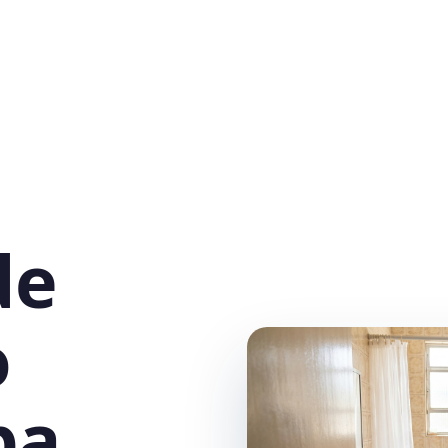
de
o
a,