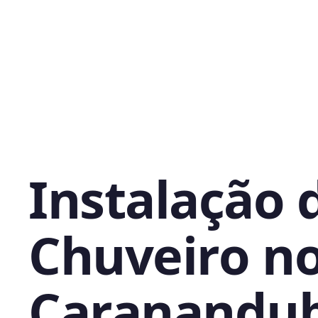
Instalação 
Chuveiro n
Caranandub