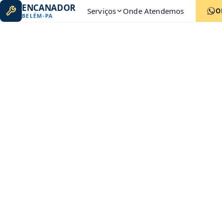
ENCANADOR
Serviços
Onde Atendemos
O
BELÉM
-
PA