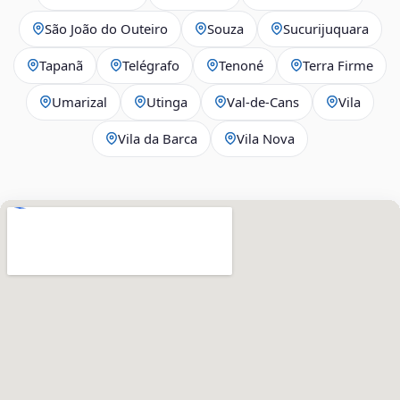
São João do Outeiro
Souza
Sucurijuquara
Tapanã
Telégrafo
Tenoné
Terra Firme
Umarizal
Utinga
Val-de-Cans
Vila
Vila da Barca
Vila Nova