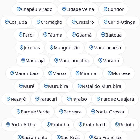
Chapéu Virado
Cidade Velha
Condor
Cotijuba
Cremação
Cruzeiro
Curió-Utinga
Farol
Fátima
Guamá
Itaiteua
Jurunas
Mangueirão
Maracacuera
Maracajá
Maracangalha
Marahú
Marambaia
Marco
Miramar
Montese
Muré
Murubira
Natal do Murubira
Nazaré
Paracuri
Paraíso
Parque Guajará
Parque Verde
Pedreira
Ponta Grossa
Porto Arthur
Pratinha
Pratinha II
Reduto
Sacramenta
São Brás
São Francisco