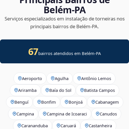
Belém‑PA
Serviços especializados em instalação de torneiras nos
principais bairros de Belém‑PA.
67
bairros atendidos em Belém-PA
Aeroporto
Agulha
Antônio Lemos
Ariramba
Baía do Sol
Batista Campos
Benguí
Bonfim
Bonjoá
Cabanagem
Campina
Campina de Icoaraci
Canudos
Carananduba
Caruará
Castanheira