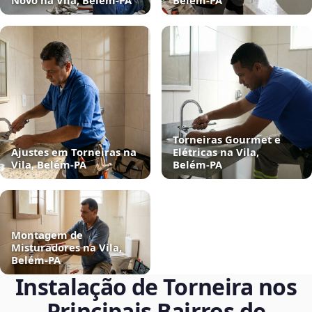
Novo na Vila, Belém‑PA
Belém‑PA
Torneiras Gourmet e
Ajustes em Torneiras na
Elétricas na Vila,
Vila, Belém‑PA
Belém‑PA
Montagem de
Misturadores na Vila,
Belém‑PA
Instalação de Torneira nos
Principais Bairros de