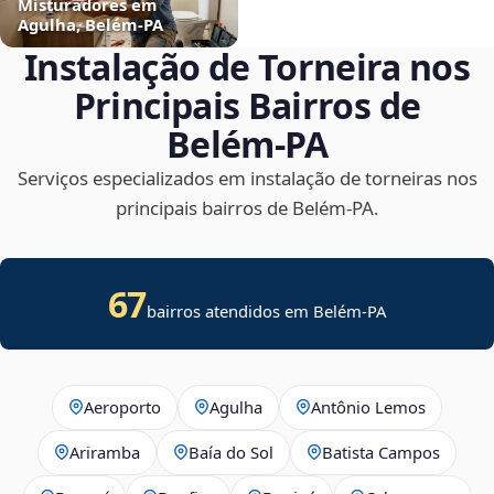
Misturadores em
Agulha, Belém‑PA
Instalação de Torneira nos
Principais Bairros de
Belém‑PA
Serviços especializados em instalação de torneiras nos
principais bairros de Belém‑PA.
67
bairros atendidos em Belém-PA
Aeroporto
Agulha
Antônio Lemos
Ariramba
Baía do Sol
Batista Campos