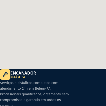
ENCANADOR
BELÉM
-
PA
Serviços hidráulicos completos com
atendimento 24h em
Belém
-
PA
.
Profissionais qualificados, orçamento sem
compromisso e garantia em todos os
serviços.