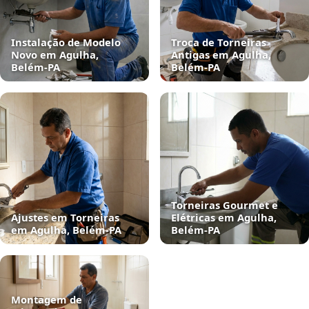
Instalação de Modelo
Troca de Torneiras
Novo em Agulha,
Antigas em Agulha,
Belém‑PA
Belém‑PA
Torneiras Gourmet e
Ajustes em Torneiras
Elétricas em Agulha,
em Agulha, Belém‑PA
Belém‑PA
Montagem de