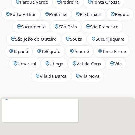
Parque Verde
Pedreira
Ponta Grossa
Porto Arthur
Pratinha
Pratinha II
Reduto
Sacramenta
São Brás
São Francisco
São João do Outeiro
Souza
Sucurijuquara
Tapanã
Telégrafo
Tenoné
Terra Firme
Umarizal
Utinga
Val-de-Cans
Vila
Vila da Barca
Vila Nova