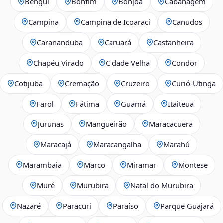
Benguí
Bonfim
Bonjoá
Cabanagem
Campina
Campina de Icoaraci
Canudos
Carananduba
Caruará
Castanheira
Chapéu Virado
Cidade Velha
Condor
Cotijuba
Cremação
Cruzeiro
Curió-Utinga
Farol
Fátima
Guamá
Itaiteua
Jurunas
Mangueirão
Maracacuera
Maracajá
Maracangalha
Marahú
Marambaia
Marco
Miramar
Montese
Muré
Murubira
Natal do Murubira
Nazaré
Paracuri
Paraíso
Parque Guajará