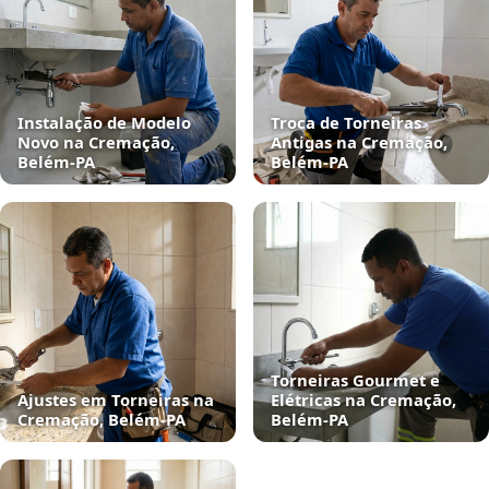
Instalação de Modelo
Troca de Torneiras
Novo na Cremação,
Antigas na Cremação,
Belém‑PA
Belém‑PA
Torneiras Gourmet e
Ajustes em Torneiras na
Elétricas na Cremação,
Cremação, Belém‑PA
Belém‑PA