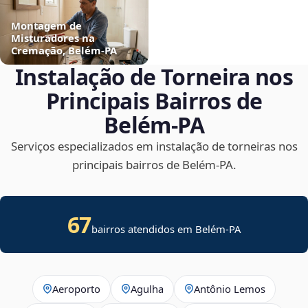
Montagem de
Misturadores na
Cremação, Belém‑PA
Instalação de Torneira nos
Principais Bairros de
Belém‑PA
Serviços especializados em instalação de torneiras nos
principais bairros de Belém‑PA.
67
bairros atendidos em Belém-PA
Aeroporto
Agulha
Antônio Lemos