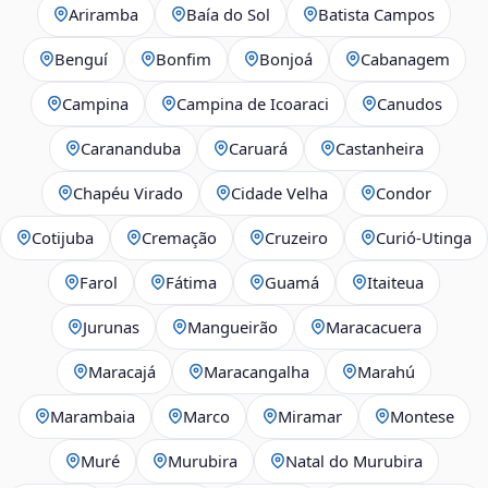
Ariramba
Baía do Sol
Batista Campos
Benguí
Bonfim
Bonjoá
Cabanagem
Campina
Campina de Icoaraci
Canudos
Carananduba
Caruará
Castanheira
Chapéu Virado
Cidade Velha
Condor
Cotijuba
Cremação
Cruzeiro
Curió-Utinga
Farol
Fátima
Guamá
Itaiteua
Jurunas
Mangueirão
Maracacuera
Maracajá
Maracangalha
Marahú
Marambaia
Marco
Miramar
Montese
Muré
Murubira
Natal do Murubira