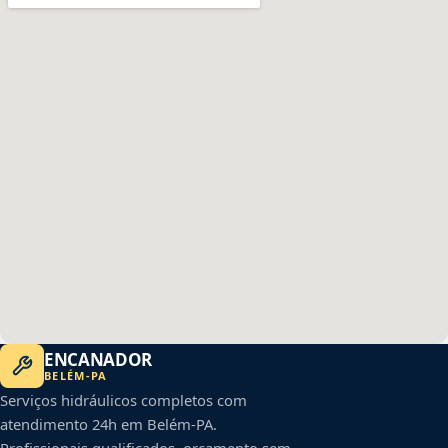
ENCANADOR
BELÉM
-
PA
Serviços hidráulicos completos com
atendimento 24h em
Belém
-
PA
.
Profissionais qualificados, orçamento sem