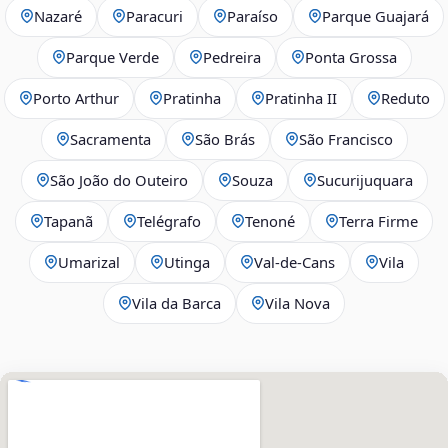
Nazaré
Paracuri
Paraíso
Parque Guajará
Parque Verde
Pedreira
Ponta Grossa
Porto Arthur
Pratinha
Pratinha II
Reduto
Sacramenta
São Brás
São Francisco
São João do Outeiro
Souza
Sucurijuquara
Tapanã
Telégrafo
Tenoné
Terra Firme
Umarizal
Utinga
Val-de-Cans
Vila
Vila da Barca
Vila Nova