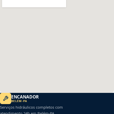
ENCANADOR
BELÉM
-
PA
Serviços hidráulicos completos com
atendimento 24h em
Belém
-
PA
.