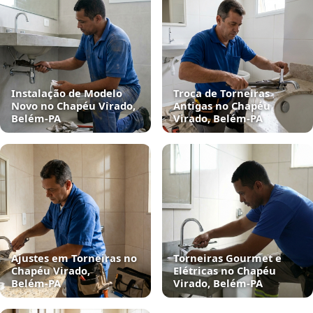
Instalação de Modelo
Troca de Torneiras
Novo no Chapéu Virado,
Antigas no Chapéu
Belém‑PA
Virado, Belém‑PA
Ajustes em Torneiras no
Torneiras Gourmet e
Chapéu Virado,
Elétricas no Chapéu
Belém‑PA
Virado, Belém‑PA