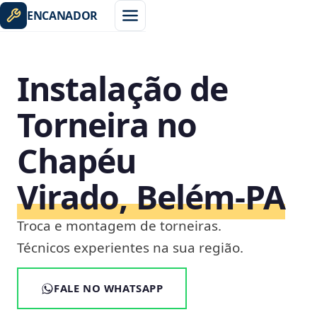
ENCANADOR
Instalação de
Torneira no
Chapéu
Virado, Belém‑PA
Troca e montagem de torneiras.
Técnicos experientes na sua região.
FALE NO WHATSAPP