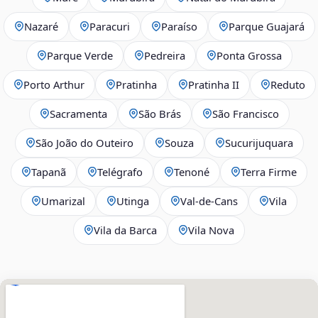
Nazaré
Paracuri
Paraíso
Parque Guajará
Parque Verde
Pedreira
Ponta Grossa
Porto Arthur
Pratinha
Pratinha II
Reduto
Sacramenta
São Brás
São Francisco
São João do Outeiro
Souza
Sucurijuquara
Tapanã
Telégrafo
Tenoné
Terra Firme
Umarizal
Utinga
Val-de-Cans
Vila
Vila da Barca
Vila Nova