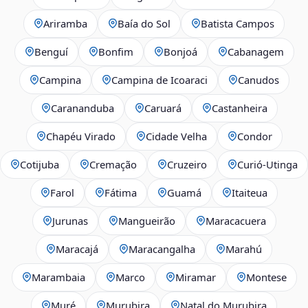
Ariramba
Baía do Sol
Batista Campos
Benguí
Bonfim
Bonjoá
Cabanagem
Campina
Campina de Icoaraci
Canudos
Carananduba
Caruará
Castanheira
Chapéu Virado
Cidade Velha
Condor
Cotijuba
Cremação
Cruzeiro
Curió-Utinga
Farol
Fátima
Guamá
Itaiteua
Jurunas
Mangueirão
Maracacuera
Maracajá
Maracangalha
Marahú
Marambaia
Marco
Miramar
Montese
Muré
Murubira
Natal do Murubira