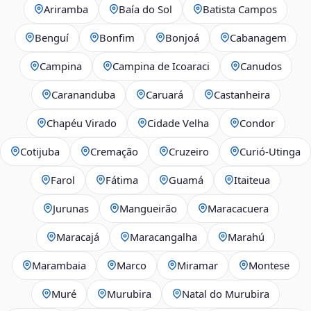
Ariramba
Baía do Sol
Batista Campos
Benguí
Bonfim
Bonjoá
Cabanagem
Campina
Campina de Icoaraci
Canudos
Carananduba
Caruará
Castanheira
Chapéu Virado
Cidade Velha
Condor
Cotijuba
Cremação
Cruzeiro
Curió-Utinga
Farol
Fátima
Guamá
Itaiteua
Jurunas
Mangueirão
Maracacuera
Maracajá
Maracangalha
Marahú
Marambaia
Marco
Miramar
Montese
Muré
Murubira
Natal do Murubira