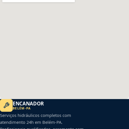
ENCANADOR
BELÉM
-
PA
Serviços hidráulicos completos com
atendimento 24h em
Belém
-
PA
.
Profissionais qualificados, orçamento sem