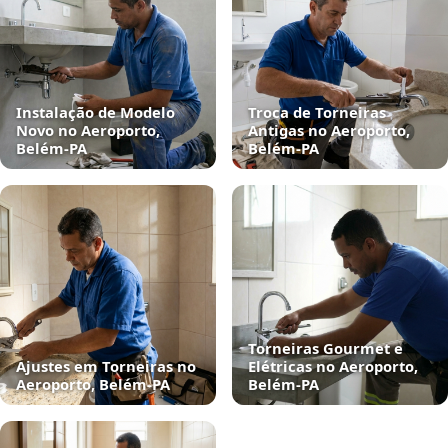
Instalação de Modelo
Troca de Torneiras
Novo no Aeroporto,
Antigas no Aeroporto,
Belém‑PA
Belém‑PA
Torneiras Gourmet e
Ajustes em Torneiras no
Elétricas no Aeroporto,
Aeroporto, Belém‑PA
Belém‑PA