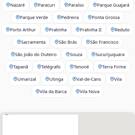
Nazaré
Paracuri
Paraíso
Parque Guajará
Parque Verde
Pedreira
Ponta Grossa
Porto Arthur
Pratinha
Pratinha II
Reduto
Sacramenta
São Brás
São Francisco
São João do Outeiro
Souza
Sucurijuquara
Tapanã
Telégrafo
Tenoné
Terra Firme
Umarizal
Utinga
Val-de-Cans
Vila
Vila da Barca
Vila Nova