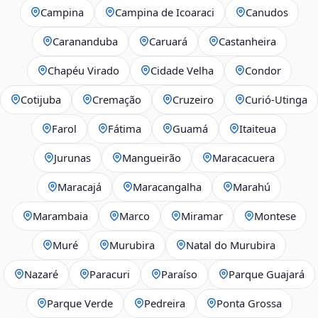
Campina
Campina de Icoaraci
Canudos
Carananduba
Caruará
Castanheira
Chapéu Virado
Cidade Velha
Condor
Cotijuba
Cremação
Cruzeiro
Curió-Utinga
Farol
Fátima
Guamá
Itaiteua
Jurunas
Mangueirão
Maracacuera
Maracajá
Maracangalha
Marahú
Marambaia
Marco
Miramar
Montese
Muré
Murubira
Natal do Murubira
Nazaré
Paracuri
Paraíso
Parque Guajará
Parque Verde
Pedreira
Ponta Grossa