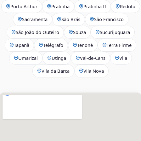
Porto Arthur
Pratinha
Pratinha II
Reduto
Sacramenta
São Brás
São Francisco
São João do Outeiro
Souza
Sucurijuquara
Tapanã
Telégrafo
Tenoné
Terra Firme
Umarizal
Utinga
Val-de-Cans
Vila
Vila da Barca
Vila Nova