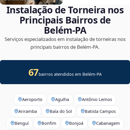
Instalação de Torneira nos
Principais Bairros de
Belém‑PA
Serviços especializados em instalação de torneiras nos
principais bairros de Belém‑PA.
67
bairros atendidos em Belém-PA
Aeroporto
Agulha
Antônio Lemos
Ariramba
Baía do Sol
Batista Campos
Benguí
Bonfim
Bonjoá
Cabanagem