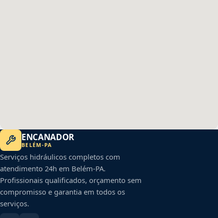
ENCANADOR
BELÉM
-
PA
Serviços hidráulicos completos com
atendimento 24h em
Belém
-
PA
.
Profissionais qualificados, orçamento sem
compromisso e garantia em todos os
serviços.