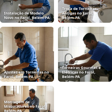
Troca de Torneiras
Instalação de Modelo
Antigas no Farol,
Novo no Farol, Belém‑PA
Belém‑PA
Torneiras Gourmet e
Ajustes em Torneiras no
Elétricas no Farol,
Farol, Belém‑PA
Belém‑PA
Montagem de
Misturadores no Farol,
Belém‑PA