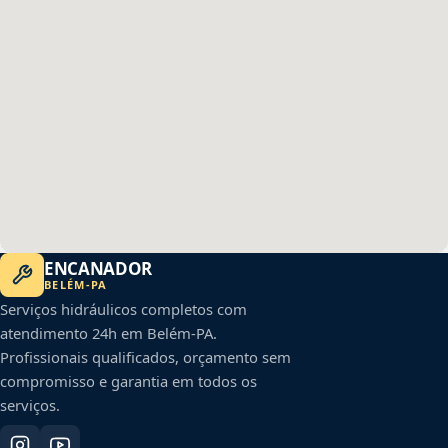
ENCANADOR
BELÉM
-
PA
Serviços hidráulicos completos com
atendimento 24h em
Belém
-
PA
.
Profissionais qualificados, orçamento sem
compromisso e garantia em todos os
serviços.