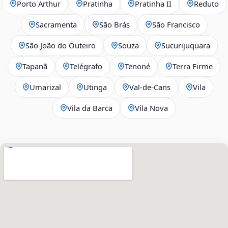
Porto Arthur
Pratinha
Pratinha II
Reduto
Sacramenta
São Brás
São Francisco
São João do Outeiro
Souza
Sucurijuquara
Tapanã
Telégrafo
Tenoné
Terra Firme
Umarizal
Utinga
Val-de-Cans
Vila
Vila da Barca
Vila Nova