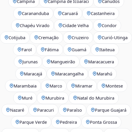
Campina
Campina de Icoaraci
Canudos
Carananduba
Caruará
Castanheira
Chapéu Virado
Cidade Velha
Condor
Cotijuba
Cremação
Cruzeiro
Curió-Utinga
Farol
Fátima
Guamá
Itaiteua
Jurunas
Mangueirão
Maracacuera
Maracajá
Maracangalha
Marahú
Marambaia
Marco
Miramar
Montese
Muré
Murubira
Natal do Murubira
Nazaré
Paracuri
Paraíso
Parque Guajará
Parque Verde
Pedreira
Ponta Grossa