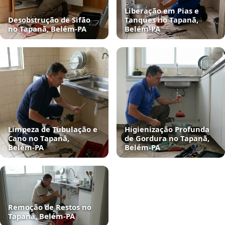
Liberação em Pias e
Desobstrução de Sifão
Tanques no Tapanã,
no Tapanã, Belém‑PA
Belém‑PA
Limpeza de Tubulação e
Higienização Profunda
Cano no Tapanã,
de Gordura no Tapanã,
Belém‑PA
Belém‑PA
Remoção de Restos no
Tapanã, Belém‑PA