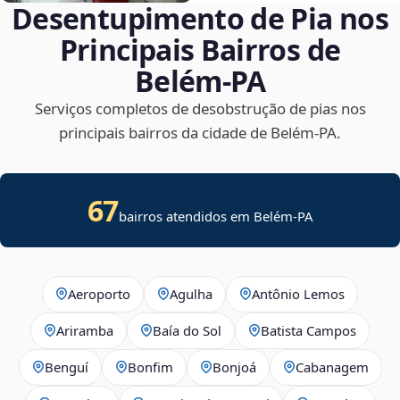
Desentupimento de Pia nos
Principais Bairros de
Belém‑PA
Serviços completos de desobstrução de pias nos
principais bairros da cidade de Belém‑PA.
67
bairros atendidos em Belém-PA
Aeroporto
Agulha
Antônio Lemos
Ariramba
Baía do Sol
Batista Campos
Benguí
Bonfim
Bonjoá
Cabanagem