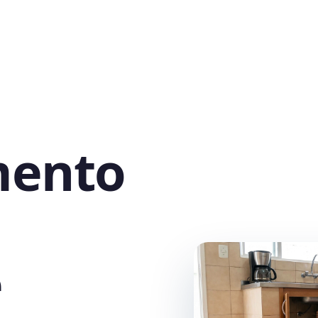
mento
e