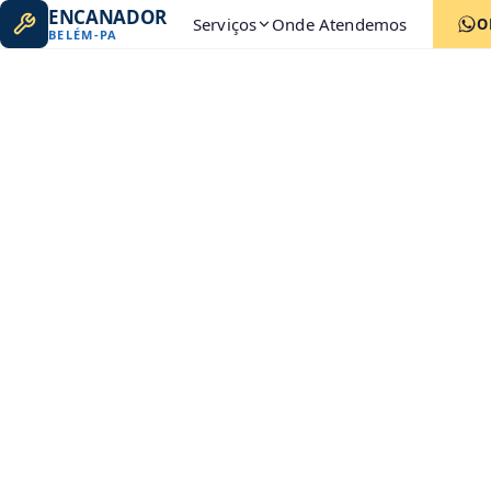
ENCANADOR
Serviços
Onde Atendemos
O
BELÉM
-
PA