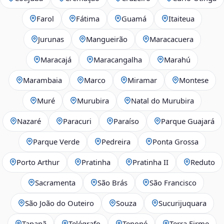
Farol
Fátima
Guamá
Itaiteua
Jurunas
Mangueirão
Maracacuera
Maracajá
Maracangalha
Marahú
Marambaia
Marco
Miramar
Montese
Muré
Murubira
Natal do Murubira
Nazaré
Paracuri
Paraíso
Parque Guajará
Parque Verde
Pedreira
Ponta Grossa
Porto Arthur
Pratinha
Pratinha II
Reduto
Sacramenta
São Brás
São Francisco
São João do Outeiro
Souza
Sucurijuquara
Tapanã
Telégrafo
Tenoné
Terra Firme