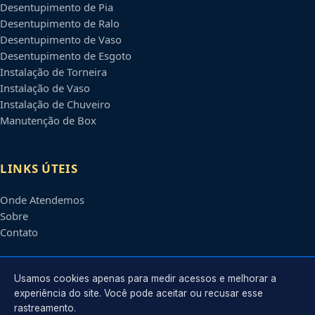
Desentupimento de Pia
Desentupimento de Ralo
Desentupimento de Vaso
Desentupimento de Esgoto
Instalação de Torneira
Instalação de Vaso
Instalação de Chuveiro
Manutenção de Box
LINKS ÚTEIS
Onde Atendemos
Sobre
Contato
CONTATO
Usamos cookies apenas para medir acessos e melhorar a
experiência do site. Você pode aceitar ou recusar esse
rastreamento.
Atendimento em
Belém
-
PA
e regiões parceiras