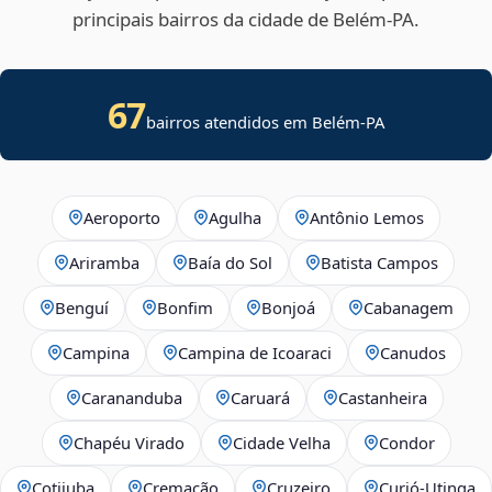
principais bairros da cidade de Belém‑PA.
67
bairros atendidos em Belém-PA
Aeroporto
Agulha
Antônio Lemos
Ariramba
Baía do Sol
Batista Campos
Benguí
Bonfim
Bonjoá
Cabanagem
Campina
Campina de Icoaraci
Canudos
Carananduba
Caruará
Castanheira
Chapéu Virado
Cidade Velha
Condor
Cotijuba
Cremação
Cruzeiro
Curió-Utinga