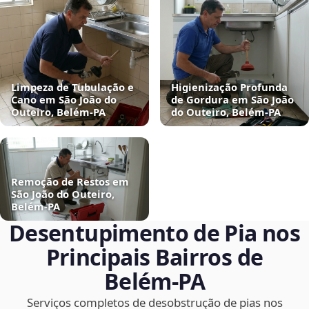
Limpeza de Tubulação e
Higienização Profunda
Cano em São João do
de Gordura em São João
Outeiro, Belém‑PA
do Outeiro, Belém‑PA
Remoção de Restos em
São João do Outeiro,
Belém‑PA
Desentupimento de Pia nos
Principais Bairros de
Belém‑PA
Serviços completos de desobstrução de pias nos