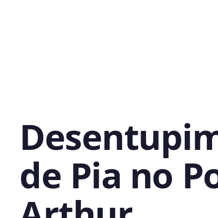
Desentupi
de Pia no P
Arthur,