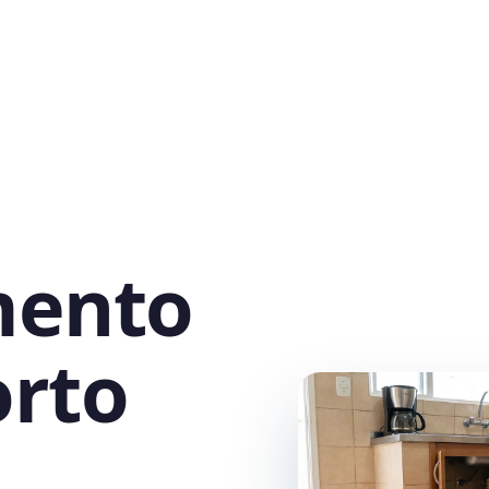
mento
orto