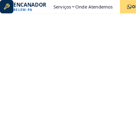
ENCANADOR
Serviços
Onde Atendemos
O
BELÉM
-
PA