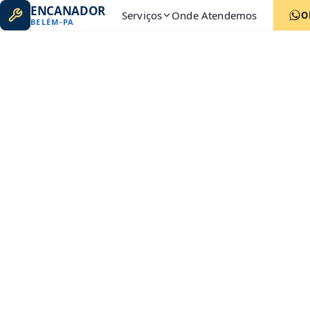
ENCANADOR
Serviços
Onde Atendemos
O
BELÉM
-
PA