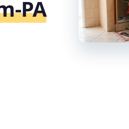
ém‑PA