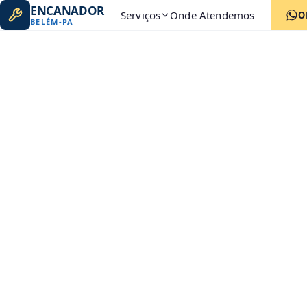
ENCANADOR
Serviços
Onde Atendemos
O
BELÉM
-
PA