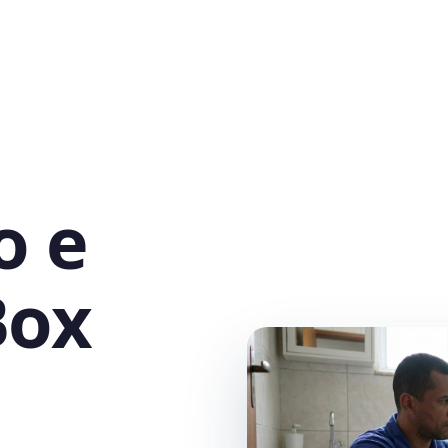
o e
Box