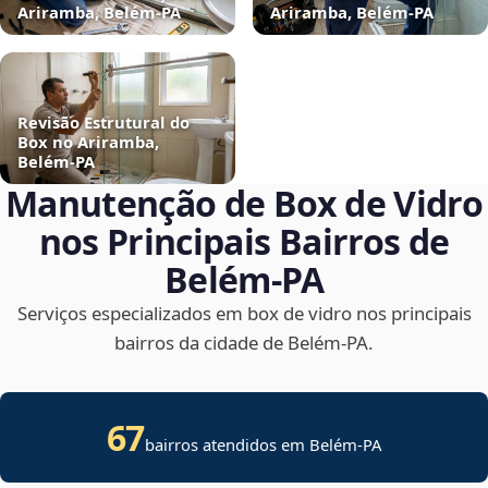
Ariramba, Belém‑PA
Ariramba, Belém‑PA
Revisão Estrutural do
Box no Ariramba,
Belém‑PA
Manutenção de Box de Vidro
nos Principais Bairros de
Belém‑PA
Serviços especializados em box de vidro nos principais
bairros da cidade de Belém‑PA.
67
bairros atendidos em Belém-PA