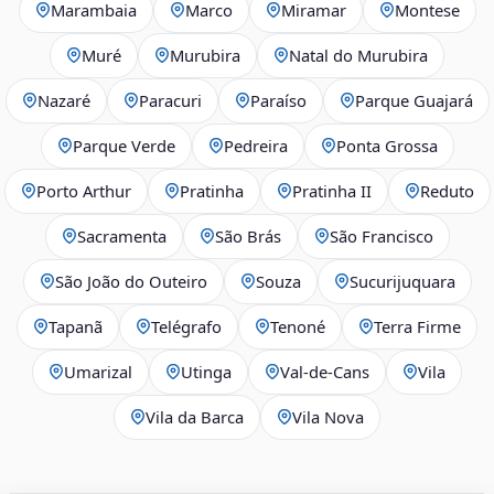
Marambaia
Marco
Miramar
Montese
Muré
Murubira
Natal do Murubira
Nazaré
Paracuri
Paraíso
Parque Guajará
Parque Verde
Pedreira
Ponta Grossa
Porto Arthur
Pratinha
Pratinha II
Reduto
Sacramenta
São Brás
São Francisco
São João do Outeiro
Souza
Sucurijuquara
Tapanã
Telégrafo
Tenoné
Terra Firme
Umarizal
Utinga
Val-de-Cans
Vila
Vila da Barca
Vila Nova