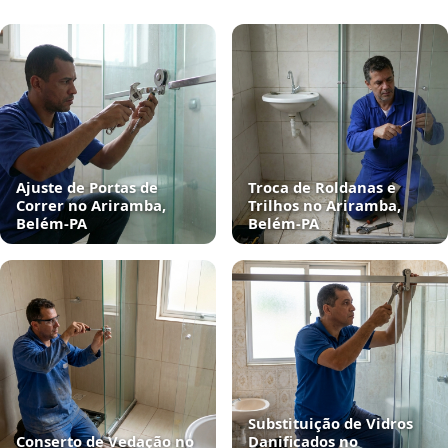
Ajuste de Portas de
Troca de Roldanas e
Correr no Ariramba,
Trilhos no Ariramba,
Belém‑PA
Belém‑PA
Substituição de Vidros
Conserto de Vedação no
Danificados no