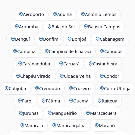
Aeroporto
Agulha
Antônio Lemos
Ariramba
Baía do Sol
Batista Campos
Benguí
Bonfim
Bonjoá
Cabanagem
Campina
Campina de Icoaraci
Canudos
Carananduba
Caruará
Castanheira
Chapéu Virado
Cidade Velha
Condor
Cotijuba
Cremação
Cruzeiro
Curió-Utinga
Farol
Fátima
Guamá
Itaiteua
Jurunas
Mangueirão
Maracacuera
Maracajá
Maracangalha
Marahú