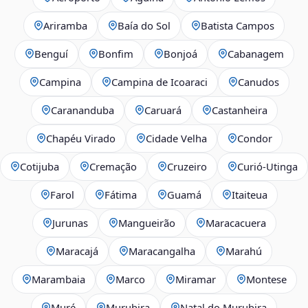
Ariramba
Baía do Sol
Batista Campos
Benguí
Bonfim
Bonjoá
Cabanagem
Campina
Campina de Icoaraci
Canudos
Carananduba
Caruará
Castanheira
Chapéu Virado
Cidade Velha
Condor
Cotijuba
Cremação
Cruzeiro
Curió-Utinga
Farol
Fátima
Guamá
Itaiteua
Jurunas
Mangueirão
Maracacuera
Maracajá
Maracangalha
Marahú
Marambaia
Marco
Miramar
Montese
Muré
Murubira
Natal do Murubira