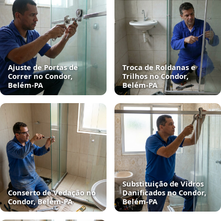
Ajuste de Portas de
Troca de Roldanas e
Correr no Condor,
Trilhos no Condor,
Belém‑PA
Belém‑PA
Substituição de Vidros
Conserto de Vedação no
Danificados no Condor,
Condor, Belém‑PA
Belém‑PA