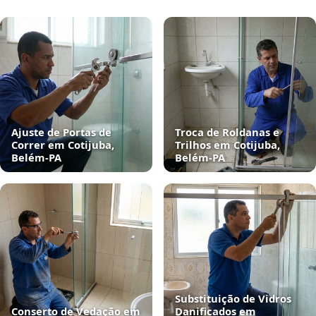
Ajuste de Portas de
Troca de Roldanas e
Correr em Cotijuba,
Trilhos em Cotijuba,
Belém‑PA
Belém‑PA
Substituição de Vidros
Conserto de Vedação em
Danificados em