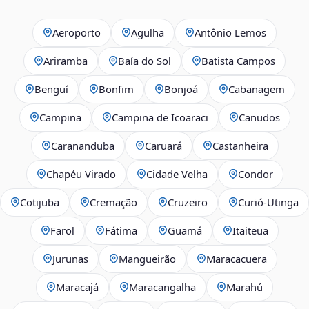
Aeroporto
Agulha
Antônio Lemos
Ariramba
Baía do Sol
Batista Campos
Benguí
Bonfim
Bonjoá
Cabanagem
Campina
Campina de Icoaraci
Canudos
Carananduba
Caruará
Castanheira
Chapéu Virado
Cidade Velha
Condor
Cotijuba
Cremação
Cruzeiro
Curió-Utinga
Farol
Fátima
Guamá
Itaiteua
Jurunas
Mangueirão
Maracacuera
Maracajá
Maracangalha
Marahú