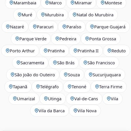
Marambaia
Marco
Miramar
Montese
Muré
Murubira
Natal do Murubira
Nazaré
Paracuri
Paraíso
Parque Guajará
Parque Verde
Pedreira
Ponta Grossa
Porto Arthur
Pratinha
Pratinha II
Reduto
Sacramenta
São Brás
São Francisco
São João do Outeiro
Souza
Sucurijuquara
Tapanã
Telégrafo
Tenoné
Terra Firme
Umarizal
Utinga
Val-de-Cans
Vila
Vila da Barca
Vila Nova