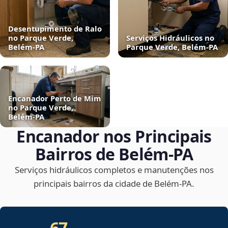
Desentupimento de Ralo
no Parque Verde,
Serviços Hidráulicos no
Belém‑PA
Parque Verde, Belém‑PA
Encanador Perto de Mim
no Parque Verde,
Belém‑PA
Encanador nos Principais
Bairros de Belém‑PA
Serviços hidráulicos completos e manutenções nos
principais bairros da cidade de Belém‑PA.
67