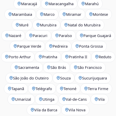
Maracajá
Maracangalha
Marahú
Marambaia
Marco
Miramar
Montese
Muré
Murubira
Natal do Murubira
Nazaré
Paracuri
Paraíso
Parque Guajará
Parque Verde
Pedreira
Ponta Grossa
Porto Arthur
Pratinha
Pratinha II
Reduto
Sacramenta
São Brás
São Francisco
São João do Outeiro
Souza
Sucurijuquara
Tapanã
Telégrafo
Tenoné
Terra Firme
Umarizal
Utinga
Val-de-Cans
Vila
Vila da Barca
Vila Nova