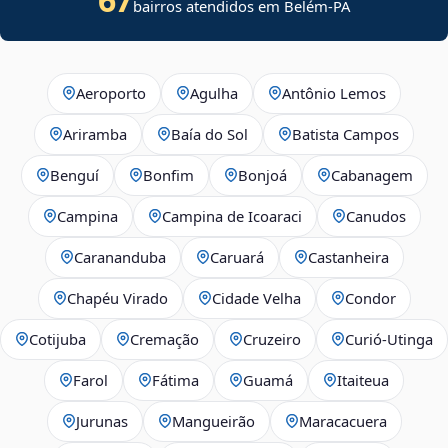
bairros atendidos em Belém-PA
Aeroporto
Agulha
Antônio Lemos
Ariramba
Baía do Sol
Batista Campos
Benguí
Bonfim
Bonjoá
Cabanagem
Campina
Campina de Icoaraci
Canudos
Carananduba
Caruará
Castanheira
Chapéu Virado
Cidade Velha
Condor
Cotijuba
Cremação
Cruzeiro
Curió-Utinga
Farol
Fátima
Guamá
Itaiteua
Jurunas
Mangueirão
Maracacuera