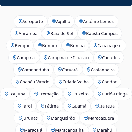
Aeroporto
Agulha
Antônio Lemos
Ariramba
Baía do Sol
Batista Campos
Benguí
Bonfim
Bonjoá
Cabanagem
Campina
Campina de Icoaraci
Canudos
Carananduba
Caruará
Castanheira
Chapéu Virado
Cidade Velha
Condor
Cotijuba
Cremação
Cruzeiro
Curió-Utinga
Farol
Fátima
Guamá
Itaiteua
Jurunas
Mangueirão
Maracacuera
Maracajá
Maracangalha
Marahú