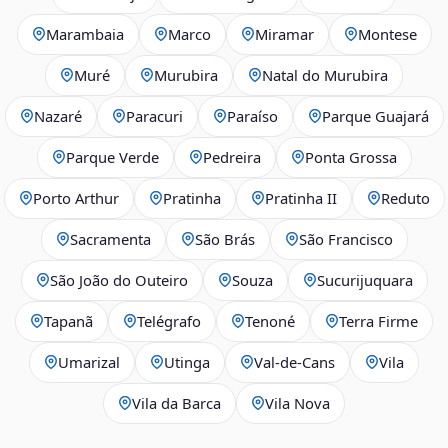
Marambaia
Marco
Miramar
Montese
Muré
Murubira
Natal do Murubira
Nazaré
Paracuri
Paraíso
Parque Guajará
Parque Verde
Pedreira
Ponta Grossa
Porto Arthur
Pratinha
Pratinha II
Reduto
Sacramenta
São Brás
São Francisco
São João do Outeiro
Souza
Sucurijuquara
Tapanã
Telégrafo
Tenoné
Terra Firme
Umarizal
Utinga
Val-de-Cans
Vila
Vila da Barca
Vila Nova