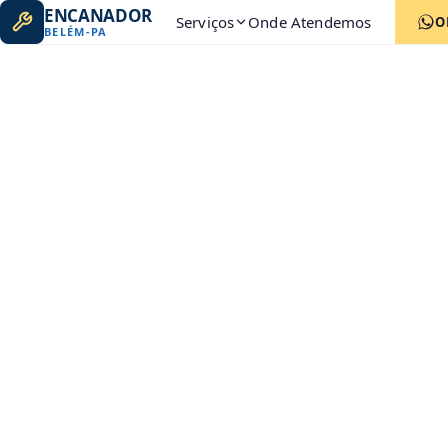
ENCANADOR
Serviços
Onde Atendemos
O
BELÉM
-
PA