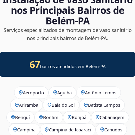
nos Principais Bairros de
Belém‑PA
Serviços especializados de montagem de vaso sanitário
nos principais bairros de Belém‑PA.
67
bairros atendidos em Belém-PA
Aeroporto
Agulha
Antônio Lemos
Ariramba
Baía do Sol
Batista Campos
Benguí
Bonfim
Bonjoá
Cabanagem
Campina
Campina de Icoaraci
Canudos