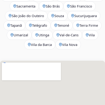
Sacramenta
São Brás
São Francisco
São João do Outeiro
Souza
Sucurijuquara
Tapanã
Telégrafo
Tenoné
Terra Firme
Umarizal
Utinga
Val-de-Cans
Vila
Vila da Barca
Vila Nova