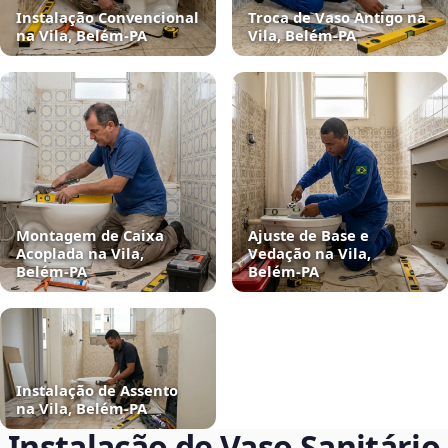
Instalação Convencional
Troca de Vaso Antigo na
na Vila, Belém‑PA
Vila, Belém‑PA
Montagem de Caixa
Ajuste de Base e
Acoplada na Vila,
Vedação na Vila,
Belém‑PA
Belém‑PA
Instalação de Assento
na Vila, Belém‑PA
Instalação de Vaso Sanitário