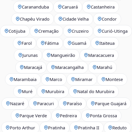
Carananduba
Caruará
Castanheira
Chapéu Virado
Cidade Velha
Condor
Cotijuba
Cremação
Cruzeiro
Curió-Utinga
Farol
Fátima
Guamá
Itaiteua
Jurunas
Mangueirão
Maracacuera
Maracajá
Maracangalha
Marahú
Marambaia
Marco
Miramar
Montese
Muré
Murubira
Natal do Murubira
Nazaré
Paracuri
Paraíso
Parque Guajará
Parque Verde
Pedreira
Ponta Grossa
Porto Arthur
Pratinha
Pratinha II
Reduto