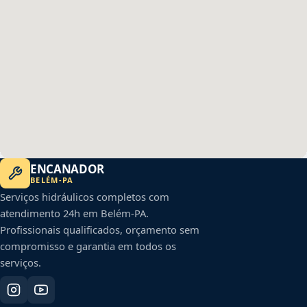
ENCANADOR
BELÉM
-
PA
Serviços hidráulicos completos com
atendimento 24h em
Belém
-
PA
.
Profissionais qualificados, orçamento sem
compromisso e garantia em todos os
serviços.