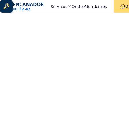
ENCANADOR
Serviços
Onde Atendemos
O
BELÉM
-
PA