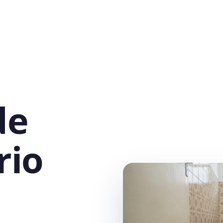
de
rio