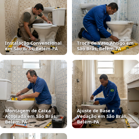
Instalação Convencional
Troca de Vaso Antigo em
em São Brás, Belém‑PA
São Brás, Belém‑PA
Montagem de Caixa
Ajuste de Base e
Acoplada em São Brás,
Vedação em São Brás,
Belém‑PA
Belém‑PA