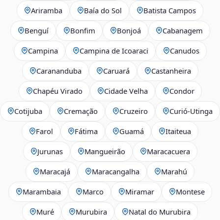
Ariramba
Baía do Sol
Batista Campos
Benguí
Bonfim
Bonjoá
Cabanagem
Campina
Campina de Icoaraci
Canudos
Carananduba
Caruará
Castanheira
Chapéu Virado
Cidade Velha
Condor
Cotijuba
Cremação
Cruzeiro
Curió-Utinga
Farol
Fátima
Guamá
Itaiteua
Jurunas
Mangueirão
Maracacuera
Maracajá
Maracangalha
Marahú
Marambaia
Marco
Miramar
Montese
Muré
Murubira
Natal do Murubira