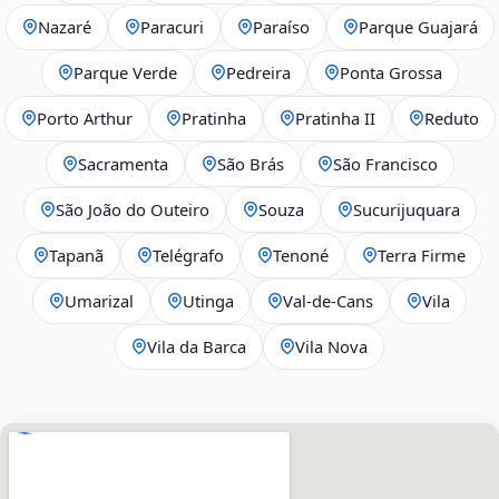
Nazaré
Paracuri
Paraíso
Parque Guajará
Parque Verde
Pedreira
Ponta Grossa
Porto Arthur
Pratinha
Pratinha II
Reduto
Sacramenta
São Brás
São Francisco
São João do Outeiro
Souza
Sucurijuquara
Tapanã
Telégrafo
Tenoné
Terra Firme
Umarizal
Utinga
Val-de-Cans
Vila
Vila da Barca
Vila Nova