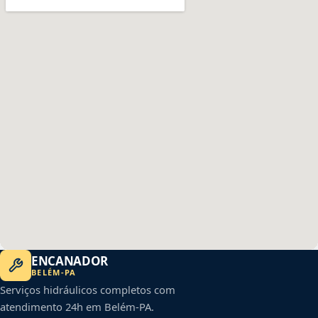
ENCANADOR
BELÉM
-
PA
Serviços hidráulicos completos com
atendimento 24h em
Belém
-
PA
.