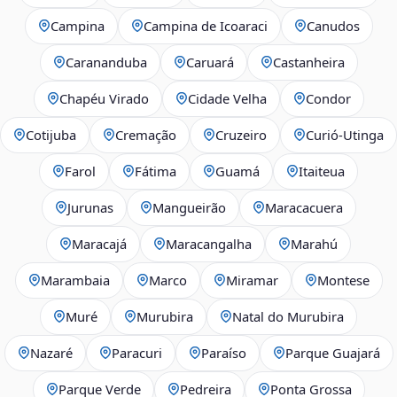
Campina
Campina de Icoaraci
Canudos
Carananduba
Caruará
Castanheira
Chapéu Virado
Cidade Velha
Condor
Cotijuba
Cremação
Cruzeiro
Curió-Utinga
Farol
Fátima
Guamá
Itaiteua
Jurunas
Mangueirão
Maracacuera
Maracajá
Maracangalha
Marahú
Marambaia
Marco
Miramar
Montese
Muré
Murubira
Natal do Murubira
Nazaré
Paracuri
Paraíso
Parque Guajará
Parque Verde
Pedreira
Ponta Grossa