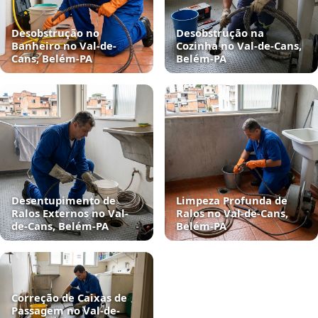
Desobstrução no
Desobstrução na
Banheiro no Val-de-
Cozinha no Val-de-Cans,
Cans, Belém‑PA
Belém‑PA
Desentupimento de
Limpeza Profunda de
Ralos Externos no Val-
Ralos no Val-de-Cans,
de-Cans, Belém‑PA
Belém‑PA
Correção de Caixas de
Passagem no Val-de-