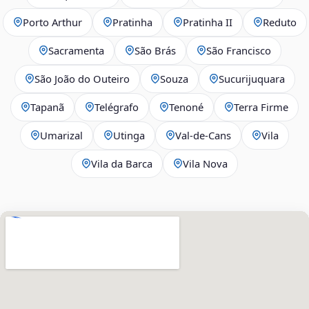
Porto Arthur
Pratinha
Pratinha II
Reduto
Sacramenta
São Brás
São Francisco
São João do Outeiro
Souza
Sucurijuquara
Tapanã
Telégrafo
Tenoné
Terra Firme
Umarizal
Utinga
Val-de-Cans
Vila
Vila da Barca
Vila Nova