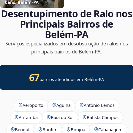
Cans, Belém‑PA
Desentupimento de Ralo nos
Principais Bairros de
Belém‑PA
Serviços especializados em desobstrução de ralos nos
principais bairros de Belém‑PA.
67
bairros atendidos em Belém-PA
Aeroporto
Agulha
Antônio Lemos
Ariramba
Baía do Sol
Batista Campos
Benguí
Bonfim
Bonjoá
Cabanagem