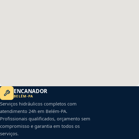
ENCANADOR
BELÉM
-
PA
Serviços hidráulicos completos com
atendimento 24h em
Belém
-
PA
.
Profissionais qualificados, orçamento sem
compromisso e garantia em todos os
serviços.