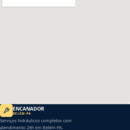
ENCANADOR
BELÉM
-
PA
Serviços hidráulicos completos com
atendimento 24h em
Belém
-
PA
.