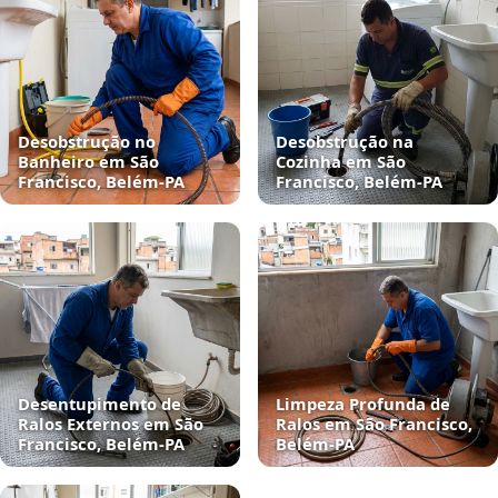
Desobstrução no
Desobstrução na
Banheiro em São
Cozinha em São
Francisco, Belém‑PA
Francisco, Belém‑PA
Desentupimento de
Limpeza Profunda de
Ralos Externos em São
Ralos em São Francisco,
Francisco, Belém‑PA
Belém‑PA