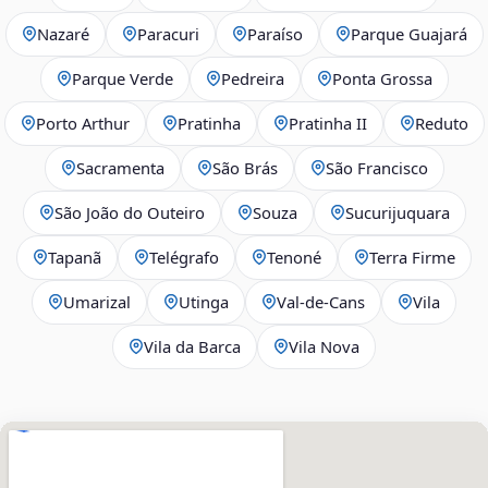
Nazaré
Paracuri
Paraíso
Parque Guajará
Parque Verde
Pedreira
Ponta Grossa
Porto Arthur
Pratinha
Pratinha II
Reduto
Sacramenta
São Brás
São Francisco
São João do Outeiro
Souza
Sucurijuquara
Tapanã
Telégrafo
Tenoné
Terra Firme
Umarizal
Utinga
Val-de-Cans
Vila
Vila da Barca
Vila Nova