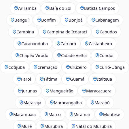
Ariramba
Baía do Sol
Batista Campos
Benguí
Bonfim
Bonjoá
Cabanagem
Campina
Campina de Icoaraci
Canudos
Carananduba
Caruará
Castanheira
Chapéu Virado
Cidade Velha
Condor
Cotijuba
Cremação
Cruzeiro
Curió-Utinga
Farol
Fátima
Guamá
Itaiteua
Jurunas
Mangueirão
Maracacuera
Maracajá
Maracangalha
Marahú
Marambaia
Marco
Miramar
Montese
Muré
Murubira
Natal do Murubira