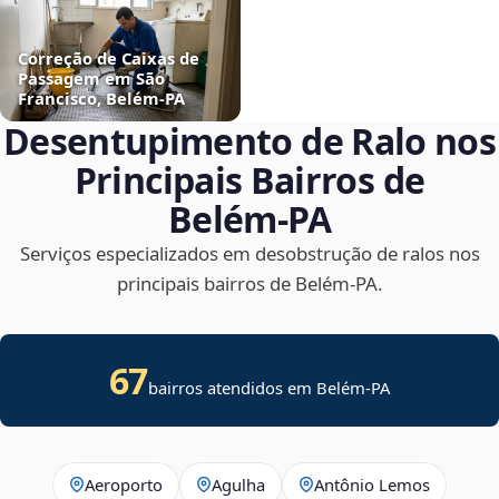
Correção de Caixas de
Passagem em São
Francisco, Belém‑PA
Desentupimento de Ralo nos
Principais Bairros de
Belém‑PA
Serviços especializados em desobstrução de ralos nos
principais bairros de Belém‑PA.
67
bairros atendidos em Belém-PA
Aeroporto
Agulha
Antônio Lemos