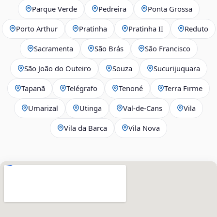
Parque Verde
Pedreira
Ponta Grossa
Porto Arthur
Pratinha
Pratinha II
Reduto
Sacramenta
São Brás
São Francisco
São João do Outeiro
Souza
Sucurijuquara
Tapanã
Telégrafo
Tenoné
Terra Firme
Umarizal
Utinga
Val-de-Cans
Vila
Vila da Barca
Vila Nova