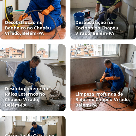
Desobstrução no
Desobstrução na
Banheiro no Chapéu
Cozinha no Chapéu
Virado, Belém‑PA
Virado, Belém‑PA
Desentupimento de
Ralos Externos no
Limpeza Profunda de
Chapéu Virado,
Ralos no Chapéu Virado,
Belém‑PA
Belém‑PA
Correção de Caixas de