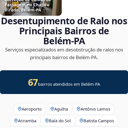
Passagem no Chapéu
Virado, Belém‑PA
Desentupimento de Ralo nos
Principais Bairros de
Belém‑PA
Serviços especializados em desobstrução de ralos nos
principais bairros de Belém‑PA.
67
bairros atendidos em Belém-PA
Aeroporto
Agulha
Antônio Lemos
Ariramba
Baía do Sol
Batista Campos