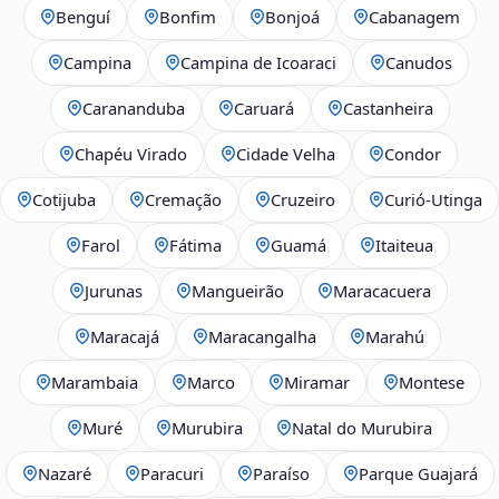
Benguí
Bonfim
Bonjoá
Cabanagem
Campina
Campina de Icoaraci
Canudos
Carananduba
Caruará
Castanheira
Chapéu Virado
Cidade Velha
Condor
Cotijuba
Cremação
Cruzeiro
Curió-Utinga
Farol
Fátima
Guamá
Itaiteua
Jurunas
Mangueirão
Maracacuera
Maracajá
Maracangalha
Marahú
Marambaia
Marco
Miramar
Montese
Muré
Murubira
Natal do Murubira
Nazaré
Paracuri
Paraíso
Parque Guajará