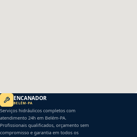
ENCANADOR
BELÉM
-
PA
Serviços hidráulicos completos com
atendimento 24h em
Belém
-
PA
.
Profissionais qualificados, orçamento sem
compromisso e garantia em todos os