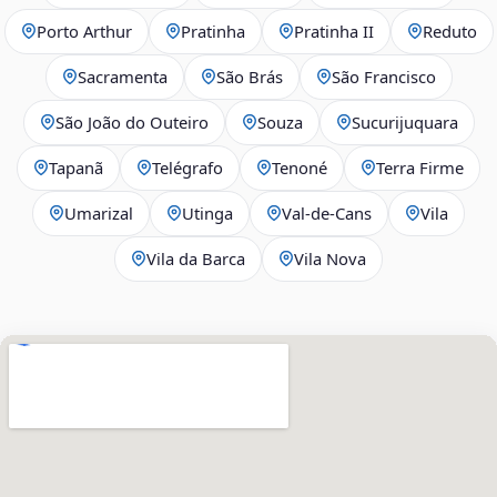
Porto Arthur
Pratinha
Pratinha II
Reduto
Sacramenta
São Brás
São Francisco
São João do Outeiro
Souza
Sucurijuquara
Tapanã
Telégrafo
Tenoné
Terra Firme
Umarizal
Utinga
Val-de-Cans
Vila
Vila da Barca
Vila Nova