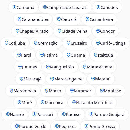
Campina
Campina de Icoaraci
Canudos
Carananduba
Caruará
Castanheira
Chapéu Virado
Cidade Velha
Condor
Cotijuba
Cremação
Cruzeiro
Curió-Utinga
Farol
Fátima
Guamá
Itaiteua
Jurunas
Mangueirão
Maracacuera
Maracajá
Maracangalha
Marahú
Marambaia
Marco
Miramar
Montese
Muré
Murubira
Natal do Murubira
Nazaré
Paracuri
Paraíso
Parque Guajará
Parque Verde
Pedreira
Ponta Grossa