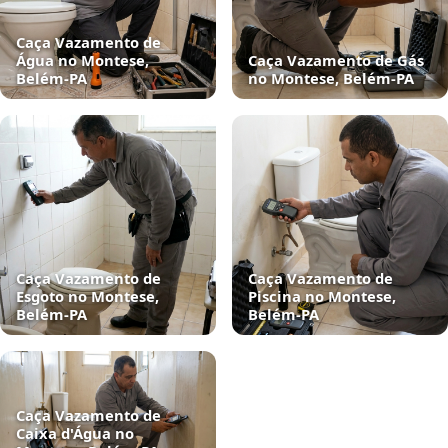
Caça Vazamento de
Água no Montese,
Caça Vazamento de Gás
Belém‑PA
no Montese, Belém‑PA
Caça Vazamento de
Caça Vazamento de
Esgoto no Montese,
Piscina no Montese,
Belém‑PA
Belém‑PA
Caça Vazamento de
Caixa d'Água no