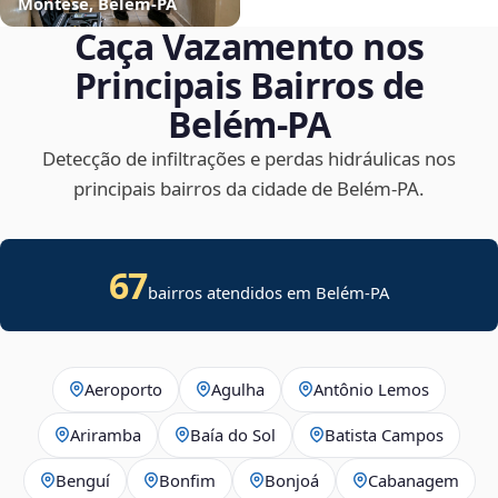
Montese, Belém‑PA
Caça Vazamento nos
Principais Bairros de
Belém‑PA
Detecção de infiltrações e perdas hidráulicas nos
principais bairros da cidade de Belém‑PA.
67
bairros atendidos em Belém-PA
Aeroporto
Agulha
Antônio Lemos
Ariramba
Baía do Sol
Batista Campos
Benguí
Bonfim
Bonjoá
Cabanagem