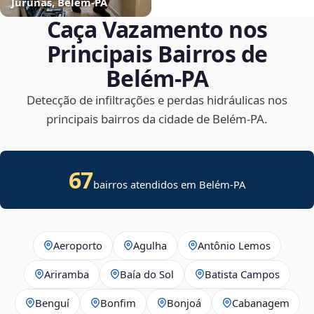
Jurunas, Belém‑PA
Caça Vazamento nos
Principais Bairros de
Belém‑PA
Detecção de infiltrações e perdas hidráulicas nos
principais bairros da cidade de Belém‑PA.
67
bairros atendidos em Belém-PA
Aeroporto
Agulha
Antônio Lemos
Ariramba
Baía do Sol
Batista Campos
Benguí
Bonfim
Bonjoá
Cabanagem