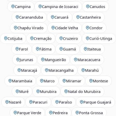
Campina
Campina de Icoaraci
Canudos
Carananduba
Caruará
Castanheira
Chapéu Virado
Cidade Velha
Condor
Cotijuba
Cremação
Cruzeiro
Curió-Utinga
Farol
Fátima
Guamá
Itaiteua
Jurunas
Mangueirão
Maracacuera
Maracajá
Maracangalha
Marahú
Marambaia
Marco
Miramar
Montese
Muré
Murubira
Natal do Murubira
Nazaré
Paracuri
Paraíso
Parque Guajará
Parque Verde
Pedreira
Ponta Grossa