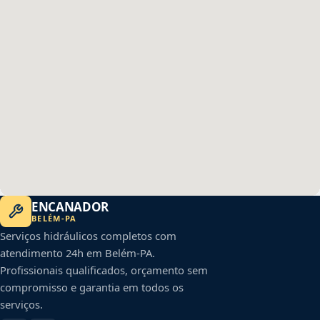
ENCANADOR
BELÉM
-
PA
Serviços hidráulicos completos com
atendimento 24h em
Belém
-
PA
.
Profissionais qualificados, orçamento sem
compromisso e garantia em todos os
serviços.