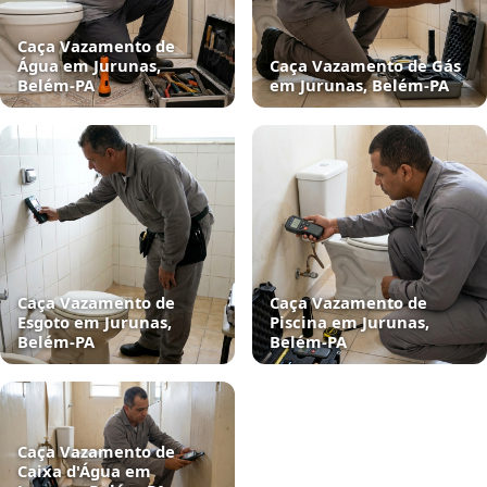
Caça Vazamento de
Água em Jurunas,
Caça Vazamento de Gás
Belém‑PA
em Jurunas, Belém‑PA
Caça Vazamento de
Caça Vazamento de
Esgoto em Jurunas,
Piscina em Jurunas,
Belém‑PA
Belém‑PA
Caça Vazamento de
Caixa d'Água em