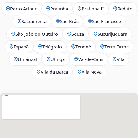
Porto Arthur
Pratinha
Pratinha II
Reduto
Sacramenta
São Brás
São Francisco
São João do Outeiro
Souza
Sucurijuquara
Tapanã
Telégrafo
Tenoné
Terra Firme
Umarizal
Utinga
Val-de-Cans
Vila
Vila da Barca
Vila Nova