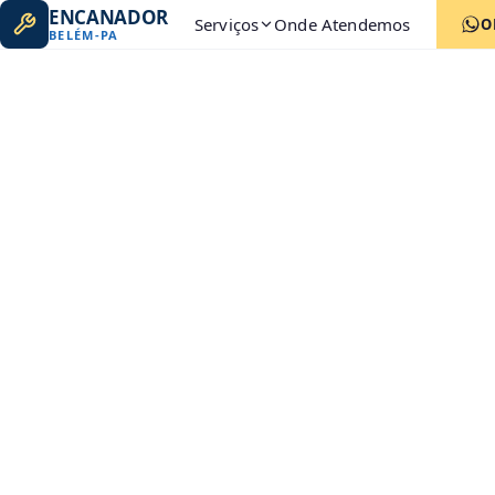
ENCANADOR
Serviços
Onde Atendemos
O
BELÉM
-
PA