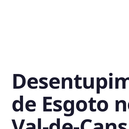
Desentupi
de Esgoto n
Val-de-Cans