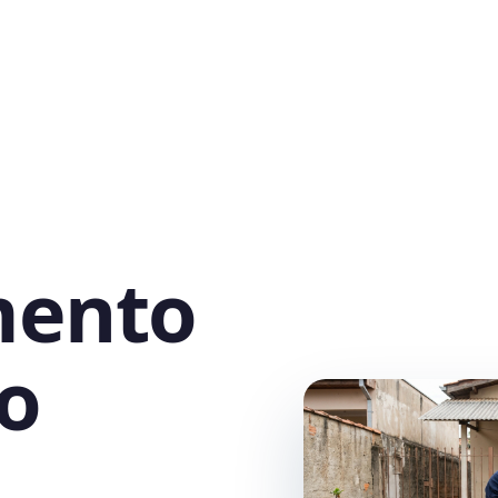
mento
o
,