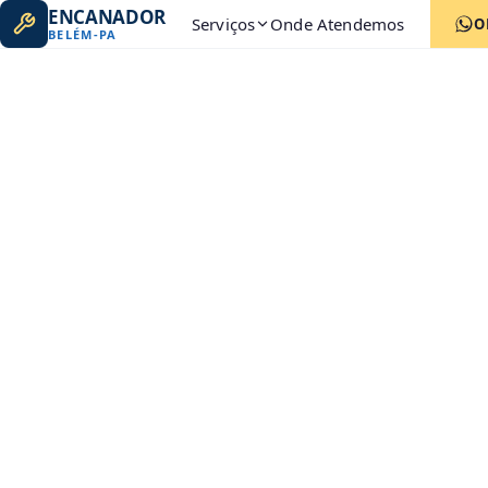
ENCANADOR
Serviços
Onde Atendemos
O
BELÉM
-
PA