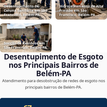
Desentupimento de
Hidrojateamento de Alta
Coluna Sanitária em São
Pressão em São
Francisco, Belém‑PA
Francisco, Belém‑PA
Sucção de Resíduos em
São Francisco, Belém‑PA
Desentupimento de Esgoto
nos Principais Bairros de
Belém‑PA
Atendimento para desobstrução de redes de esgoto nos
principais bairros de Belém‑PA.