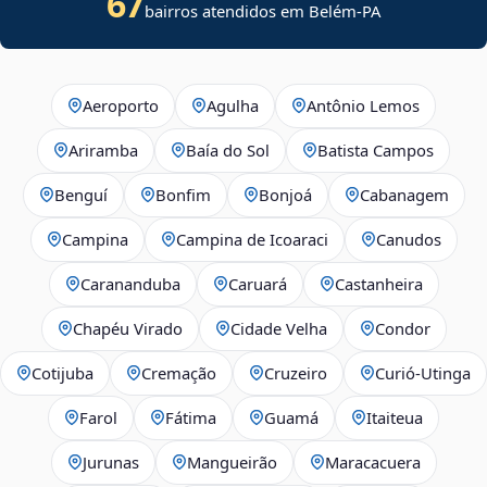
67
bairros atendidos em Belém-PA
Aeroporto
Agulha
Antônio Lemos
Ariramba
Baía do Sol
Batista Campos
Benguí
Bonfim
Bonjoá
Cabanagem
Campina
Campina de Icoaraci
Canudos
Carananduba
Caruará
Castanheira
Chapéu Virado
Cidade Velha
Condor
Cotijuba
Cremação
Cruzeiro
Curió-Utinga
Farol
Fátima
Guamá
Itaiteua
Jurunas
Mangueirão
Maracacuera