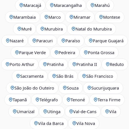
Maracajá
Maracangalha
Marahú
Marambaia
Marco
Miramar
Montese
Muré
Murubira
Natal do Murubira
Nazaré
Paracuri
Paraíso
Parque Guajará
Parque Verde
Pedreira
Ponta Grossa
Porto Arthur
Pratinha
Pratinha II
Reduto
Sacramenta
São Brás
São Francisco
São João do Outeiro
Souza
Sucurijuquara
Tapanã
Telégrafo
Tenoné
Terra Firme
Umarizal
Utinga
Val-de-Cans
Vila
Vila da Barca
Vila Nova