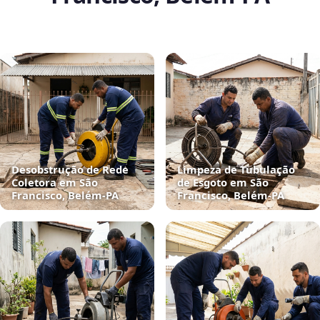
Desobstrução de Rede
Limpeza de Tubulação
Coletora em São
de Esgoto em São
Francisco, Belém‑PA
Francisco, Belém‑PA