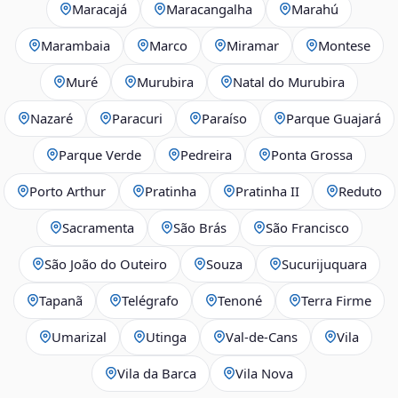
Maracajá
Maracangalha
Marahú
Marambaia
Marco
Miramar
Montese
Muré
Murubira
Natal do Murubira
Nazaré
Paracuri
Paraíso
Parque Guajará
Parque Verde
Pedreira
Ponta Grossa
Porto Arthur
Pratinha
Pratinha II
Reduto
Sacramenta
São Brás
São Francisco
São João do Outeiro
Souza
Sucurijuquara
Tapanã
Telégrafo
Tenoné
Terra Firme
Umarizal
Utinga
Val-de-Cans
Vila
Vila da Barca
Vila Nova