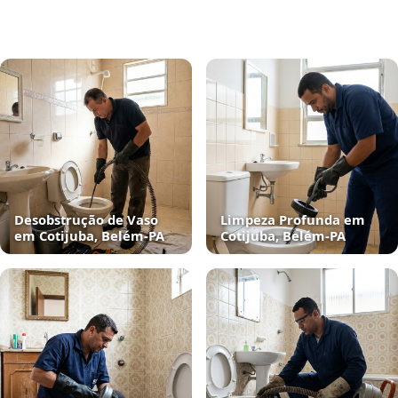
Desobstrução de Vaso
Limpeza Profunda em
em Cotijuba, Belém‑PA
Cotijuba, Belém‑PA