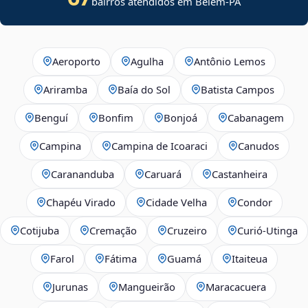
bairros atendidos em Belém-PA
Aeroporto
Agulha
Antônio Lemos
Ariramba
Baía do Sol
Batista Campos
Benguí
Bonfim
Bonjoá
Cabanagem
Campina
Campina de Icoaraci
Canudos
Carananduba
Caruará
Castanheira
Chapéu Virado
Cidade Velha
Condor
Cotijuba
Cremação
Cruzeiro
Curió-Utinga
Farol
Fátima
Guamá
Itaiteua
Jurunas
Mangueirão
Maracacuera