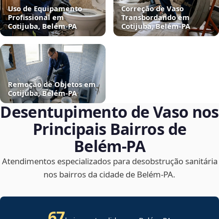
Uso de Equipamento
Correção de Vaso
Profissional em
Transbordando em
Cotijuba, Belém‑PA
Cotijuba, Belém‑PA
Remoção de Objetos em
Cotijuba, Belém‑PA
Desentupimento de Vaso nos
Principais Bairros de
Belém‑PA
Atendimentos especializados para desobstrução sanitária
nos bairros da cidade de Belém‑PA.
67